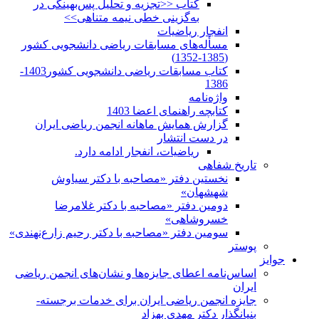
کتاب <<تجزیه و تحلیل پس‌بهینگی در
به‌گزینی خطی نیمه متناهی>>
انفجار ریاضیات
مسأله‌های مسابقات ریاضی دانشجویی کشور
(1385-1352)
کتاب مسابقات ریاضی دانشجویی کشور1403-
1386
واژه‌نامه
کتابچه راهنمای اعضا 1403
گزارش همایش ماهانه انجمن ریاضی ایران
در دست انتشار
ریاضیات، انفجار ادامه دارد.
تاریخ شفاهی
نخستین دفتر «مصاحبه با دکتر سیاوش
شهشهان»
دومین دفتر «مصاحبه با دکتر غلامرضا
خسروشاهی»
سومین دفتر «مصاحبه با دکتر رحیم زارع‌نهندی»
پوستر
جوایز
اساس‌نامه اعطای جایزه‌ها و نشان‌های انجمن ریاضی
ایران
جایزه انجمن ریاضی ایران برای خدمات برجسته-
بنیانگذار دکتر مهدی بهزاد