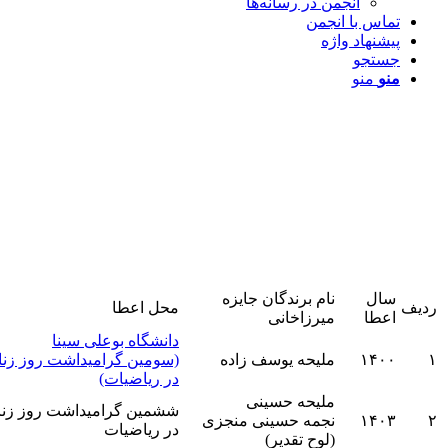
انجمن در رسانه‌ها
تماس با انجمن
پیشنهاد واژه
جستجو
منو
منو
سال
نام برندگان جایزه
یف
محل اعطا
اعطا
میرزاخانی
دانشگاه بوعلی سینا
۱۴۰۰
ملیحه یوسف زاده
(سومین گرامیداشت روز زنان
در ریاضیات)
ملیحه حسینی
ششمین گرامیداشت روز زنان
۱۴۰۳
نجمه حسینی منجزی
در ریاضیات
(لوح تقدیر)