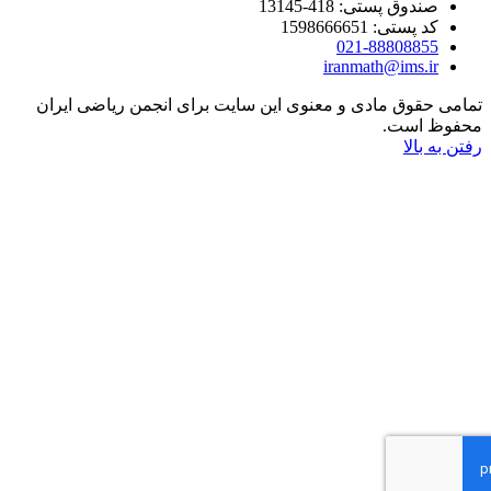
صندوق پستی: 418-13145
کد پستی: 1598666651
021-88808855
iranmath@ims.ir
می حقوق مادی و معنوی این سایت برای انجمن ریاضی ایران
فوظ است.
ن به بالا