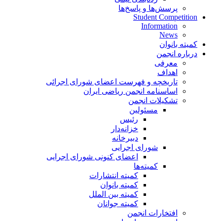
پرسش‌ها و پاسخ‌ها
Student Competition
Information
News
کمیته بانوان
درباره انجمن
معرفی
اهداف
تاریخچه و فهرست اعضای شورای اجرائی
اساسنامه انجمن ریاضی ایران
تشکیلات انجمن
مسئولین
رئیس
خزانه‌دار
دبیرخانه
شورای اجرایی
اعضای کنونی شورای اجرایی
کمیته‌ها
کمیته انتشارات
کمیته بانوان
کمیته بین الملل
کمیته جوانان
افتخارات انجمن