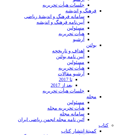
جلسات هیأت تحریریه
فرهنگ و اندیشه
سامانه فرهنگ و اندیشۀ ریاضی
آیین‌نامه فرهنگ و اندیشه
مسئولین
هیأت تحریریه
آرشیو
بولتن
اهداف و تاریخچه
آیین نامه بولتن
مسئولین
هیأت تحریریه
آرشیو مقالات
تا 2017
بعد از 2017
جلسات هیأت تحریریه
مجله
مسئولین
هیأت تحریریه مجله
سامانه مجله
آئین نامه مجله انجمن ریاضی ایران
کتاب
کمیتۀ انتشار کتاب