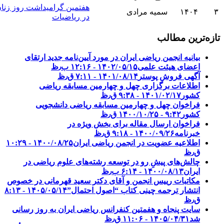
هفتمین گرامیداشت روز زنان
۱۴۰۴
سمیه مرادی
در ریاضیات
ه‌ترین مطالب
بیانیه انجمن ریاضی ایران در مورد آیین‌نامه جدید ارتقای
اعضای هیئت علمی
۱۴۰۲/۰۵/۱۵ - ۱۲:۱۶ ب٫ظ
آگهی فروش پوستر
۱۴۰۱/۰۸/۱۴ - ۷:۱۱ ق٫ظ
اطلاعات برگزاری چهل و چهارمین مسابقه ریاضی
کشور
۱۴۰۱/۰۲/۱۷ - ۹:۳۸ ق٫ظ
فراخوان چهل و چهارمین مسابقه ریاضی دانشجویی
کشور‎‎
۱۴۰۰/۱۰/۲۵ - ۹:۴۲ ق٫ظ
فراخوان ارسال مقاله برای بخش ویژه در
خبرنامه
۱۴۰۰/۰۹/۲۶ - ۹:۱۸ ق٫ظ
اطلاعیه عضویت در انجمن ریاضی ایران
۱۴۰۰/۰۸/۲۵ - ۱۰:۲۹
ق٫ظ
چالش‌های پیشِ رو در توسعه رشته‌های علوم ریاضی در
ایران
۱۴۰۰/۰۸/۱۳ - ۶:۱۴ ب٫ظ
مکاتبات رییس انجمن و آقای دکتر سعید قهرمانی در خصوص
انتشار ترجمه چینی کتاب “اصول احتمال”
۱۴۰۵/۰۵/۱۴ - ۸:۱۳
ق٫ظ
سایت پنجاه و هفمتین کنفرانس ریاضی ایران به روز رسانی
شد
۱۴۰۵/۰۴/۳۱ - ۱۱:۰۶ ق٫ظ