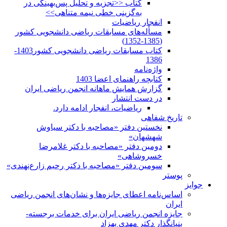
کتاب <<تجزیه و تحلیل پس‌بهینگی در
به‌گزینی خطی نیمه متناهی>>
انفجار ریاضیات
مسأله‌های مسابقات ریاضی دانشجویی کشور
(1385-1352)
کتاب مسابقات ریاضی دانشجویی کشور1403-
1386
واژه‌نامه
کتابچه راهنمای اعضا 1403
گزارش همایش ماهانه انجمن ریاضی ایران
در دست انتشار
ریاضیات، انفجار ادامه دارد.
تاریخ شفاهی
نخستین دفتر «مصاحبه با دکتر سیاوش
شهشهان»
دومین دفتر «مصاحبه با دکتر غلامرضا
خسروشاهی»
سومین دفتر «مصاحبه با دکتر رحیم زارع‌نهندی»
پوستر
جوایز
اساس‌نامه اعطای جایزه‌ها و نشان‌های انجمن ریاضی
ایران
جایزه انجمن ریاضی ایران برای خدمات برجسته-
بنیانگذار دکتر مهدی بهزاد