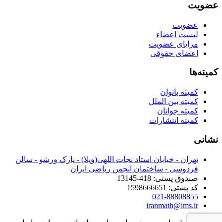
عضویت
عضویت
لیست اعضاء
مزایای عضویت
اعضای حقوقی
کمیته‌ها
کمیته بانوان
کمیته بین الملل
کمیته جوانان
کمیته انتشارات
نشانی
تهران - خیابان استاد نجات اللهی(ویلا) - پارک ورشو - سالن
فردوسی - ساختمان انجمن ریاضی ایران
صندوق پستی: 418-13145
کد پستی: 1598666651
021-88808855
iranmath@ims.ir