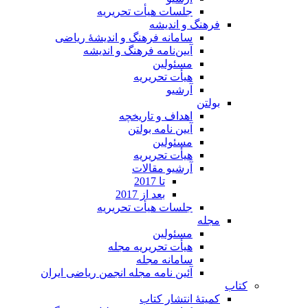
جلسات هیأت تحریریه
فرهنگ و اندیشه
سامانه فرهنگ و اندیشۀ ریاضی
آیین‌نامه فرهنگ و اندیشه
مسئولین
هیأت تحریریه
آرشیو
بولتن
اهداف و تاریخچه
آیین نامه بولتن
مسئولین
هیأت تحریریه
آرشیو مقالات
تا 2017
بعد از 2017
جلسات هیأت تحریریه
مجله
مسئولین
هیأت تحریریه مجله
سامانه مجله
آئین نامه مجله انجمن ریاضی ایران
کتاب
کمیتۀ انتشار کتاب