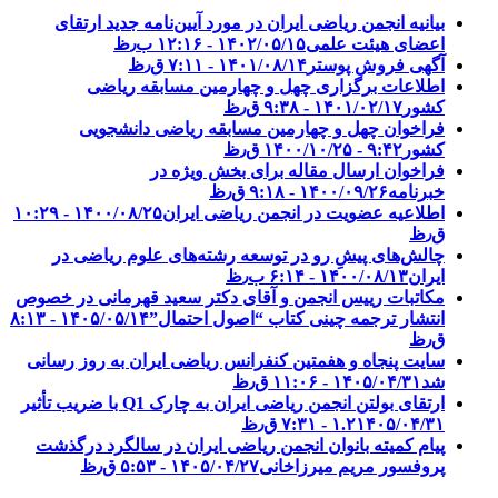
بیانیه انجمن ریاضی ایران در مورد آیین‌نامه جدید ارتقای
اعضای هیئت علمی
۱۴۰۲/۰۵/۱۵ - ۱۲:۱۶ ب٫ظ
آگهی فروش پوستر
۱۴۰۱/۰۸/۱۴ - ۷:۱۱ ق٫ظ
اطلاعات برگزاری چهل و چهارمین مسابقه ریاضی
کشور
۱۴۰۱/۰۲/۱۷ - ۹:۳۸ ق٫ظ
فراخوان چهل و چهارمین مسابقه ریاضی دانشجویی
کشور‎‎
۱۴۰۰/۱۰/۲۵ - ۹:۴۲ ق٫ظ
فراخوان ارسال مقاله برای بخش ویژه در
خبرنامه
۱۴۰۰/۰۹/۲۶ - ۹:۱۸ ق٫ظ
اطلاعیه عضویت در انجمن ریاضی ایران
۱۴۰۰/۰۸/۲۵ - ۱۰:۲۹
ق٫ظ
چالش‌های پیشِ رو در توسعه رشته‌های علوم ریاضی در
ایران
۱۴۰۰/۰۸/۱۳ - ۶:۱۴ ب٫ظ
مکاتبات رییس انجمن و آقای دکتر سعید قهرمانی در خصوص
انتشار ترجمه چینی کتاب “اصول احتمال”
۱۴۰۵/۰۵/۱۴ - ۸:۱۳
ق٫ظ
سایت پنجاه و هفمتین کنفرانس ریاضی ایران به روز رسانی
شد
۱۴۰۵/۰۴/۳۱ - ۱۱:۰۶ ق٫ظ
ارتقای بولتن انجمن ریاضی ایران به چارک Q1 با ضریب تأثیر
۱۴۰۵/۰۴/۳۱ - ۷:۳۱ ق٫ظ
۱.۲
پیام کمیته بانوان انجمن ریاضی ایران در سالگرد درگذشت
پروفسور مریم میرزاخانی
۱۴۰۵/۰۴/۲۷ - ۵:۵۳ ق٫ظ