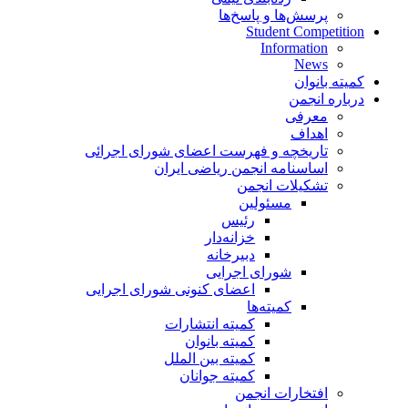
پرسش‌ها و پاسخ‌ها
Student Competition
Information
News
کمیته بانوان
درباره انجمن
معرفی
اهداف
تاریخچه و فهرست اعضای شورای اجرائی
اساسنامه انجمن ریاضی ایران
تشکیلات انجمن
مسئولین
رئیس
خزانه‌دار
دبیرخانه
شورای اجرایی
اعضای کنونی شورای اجرایی
کمیته‌ها
کمیته انتشارات
کمیته بانوان
کمیته بین الملل
کمیته جوانان
افتخارات انجمن